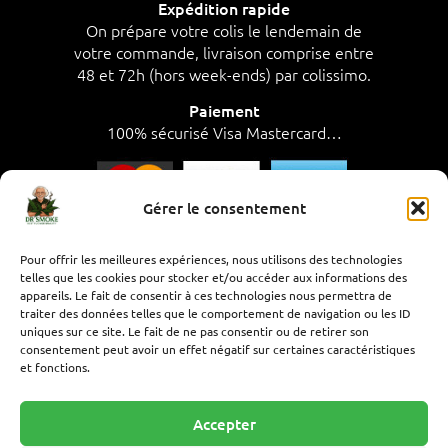
Expédition rapide
On prépare votre colis le lendemain de
votre commande, livraison comprise entre
48 et 72h (hors week-ends) par colissimo.
Paiement
100% sécurisé Visa Mastercard…
Gérer le consentement
SAV à votre écoute, par téléphone de 8h à
Pour offrir les meilleures expériences, nous utilisons des technologies
telles que les cookies pour stocker et/ou accéder aux informations des
17h,
appareils. Le fait de consentir à ces technologies nous permettra de
du lundi au vendredi..
traiter des données telles que le comportement de navigation ou les ID
uniques sur ce site. Le fait de ne pas consentir ou de retirer son
Besoin d’aide ? Contactez-nous :
consentement peut avoir un effet négatif sur certaines caractéristiques
– Par email contact@drsmoke.fr
et fonctions.
– Par téléphone, Radia au
07 69 86 41 56
Accepter
Conditions générales de vente
–
Politique de