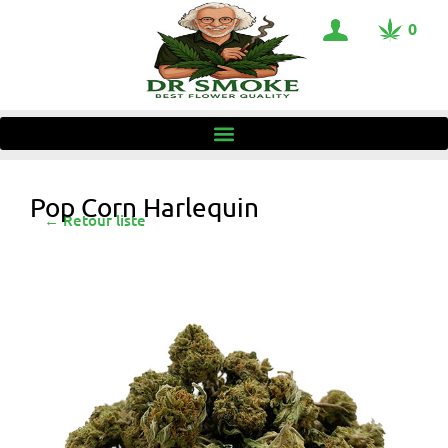
0
Pop Corn Harlequin
← Retour liste