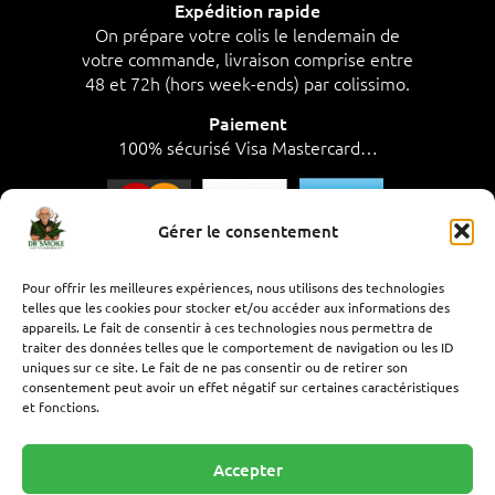
Expédition rapide
On prépare votre colis le lendemain de
votre commande, livraison comprise entre
48 et 72h (hors week-ends) par colissimo.
Paiement
100% sécurisé Visa Mastercard…
Gérer le consentement
SAV à votre écoute, par téléphone de 8h à
Pour offrir les meilleures expériences, nous utilisons des technologies
telles que les cookies pour stocker et/ou accéder aux informations des
17h,
appareils. Le fait de consentir à ces technologies nous permettra de
du lundi au vendredi..
traiter des données telles que le comportement de navigation ou les ID
uniques sur ce site. Le fait de ne pas consentir ou de retirer son
Besoin d’aide ? Contactez-nous :
consentement peut avoir un effet négatif sur certaines caractéristiques
– Par email contact@drsmoke.fr
et fonctions.
– Par téléphone, Radia au
07 69 86 41 56
Accepter
Conditions générales de vente
–
Politique de