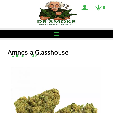
0
Amnesia Glasshouse
← Retour liste