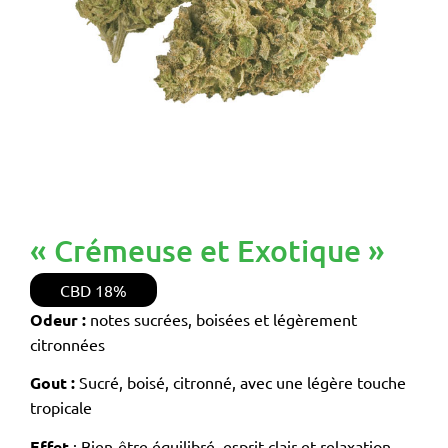
« Crémeuse et Exotique »
CBD
18%
Odeur :
notes sucrées, boisées et légèrement
citronnées
Gout :
Sucré, boisé, citronné, avec une légère touche
tropicale
Effet
: Bien-être équilibré, esprit clair et relaxation