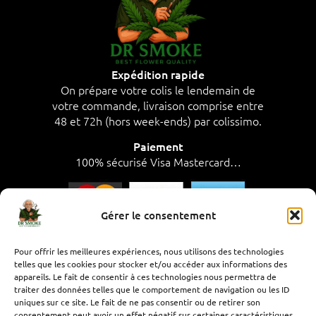
Expédition rapide
On prépare votre colis le lendemain de
votre commande, livraison comprise entre
48 et 72h (hors week-ends) par colissimo.
Paiement
100% sécurisé Visa Mastercard…
Gérer le consentement
SAV à votre écoute, par téléphone de 8h à
Pour offrir les meilleures expériences, nous utilisons des technologies
telles que les cookies pour stocker et/ou accéder aux informations des
17h,
appareils. Le fait de consentir à ces technologies nous permettra de
du lundi au vendredi..
traiter des données telles que le comportement de navigation ou les ID
uniques sur ce site. Le fait de ne pas consentir ou de retirer son
Besoin d’aide ? Contactez-nous :
consentement peut avoir un effet négatif sur certaines caractéristiques