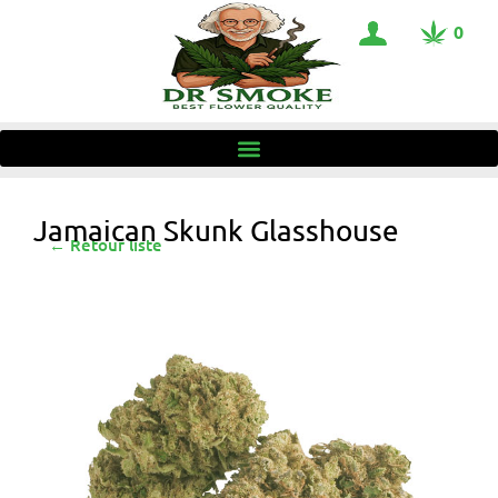
0
Jamaican Skunk Glasshouse
← Retour liste