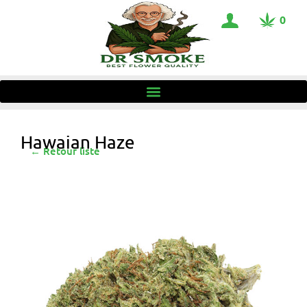
0
Hawaian Haze
← Retour liste