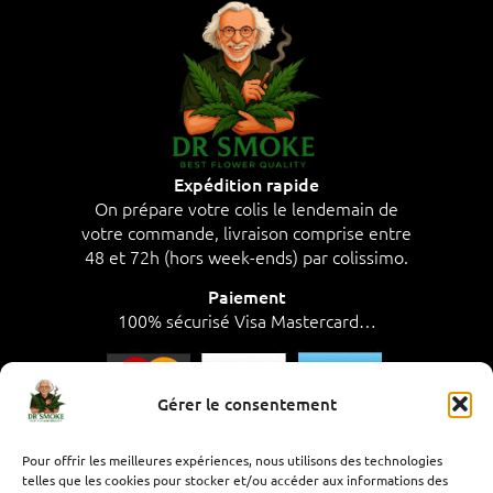
Expédition rapide
On prépare votre colis le lendemain de
votre commande, livraison comprise entre
48 et 72h (hors week-ends) par colissimo.
Paiement
100% sécurisé Visa Mastercard…
Gérer le consentement
SAV à votre écoute, par téléphone de 8h à
Pour offrir les meilleures expériences, nous utilisons des technologies
telles que les cookies pour stocker et/ou accéder aux informations des
17h,